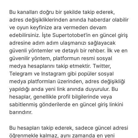
Bu kanalları doğru bir şekilde takip ederek,
adres değişikliklerinden anında haberdar olabilir
ve oyun keyfinize ara vermeden devam
edebilirsiniz. İşte Supertotobet’in en güncel giriş
adresine adım adım ulaşmanızı sağlayacak
güvenli yöntemler ve detaylı bir rehber. İlk ve en
güvenilir yöntem, platformun resmi sosyal
medya hesaplarını takip etmektir. Twitter,
Telegram ve Instagram gibi popüler sosyal
medya platformları üzerinden, adres değişikliği
yapıldığı anda yeni link anında duyurulur. Bu
hesaplar, genellikle profil bilgilerinde veya
sabitlenmiş gönderilerde en güncel giriş linkini
barındırır.
Bu hesapları takip ederek, sadece güncel adresi
öğrenmekle kalmaz, aynı zamanda en yeni