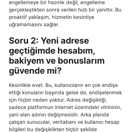
engellemeye bir hazırlık değil, engelleme
gerçekleştikten sonra verilen hızlı bir yanıttır. Bu
proaktif yaklaşım, hizmetin kesintiye
uğramamasını sağlar.
Soru 2: Yeni adrese
geçtiğimde hesabım,
bakiyem ve bonuslarım
güvende mi?
Kesinlikle evet. Bu, kullanıcıların en çok endişe
ettiği konuların başında gelse de, endişelenmek
için hiçbir neden yoktur. Adres değişikliği,
sadece platformun internet üzerindeki vitrininin,
yani alan adının değişmesidir. Arka planda
çalışan sunucular, veritabanı ve kullanıcı hesap
bilgileri bu değişiklikten hiçbir şekilde