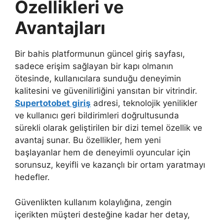
Özellikleri ve
Avantajları
Bir bahis platformunun güncel giriş sayfası,
sadece erişim sağlayan bir kapı olmanın
ötesinde, kullanıcılara sunduğu deneyimin
kalitesini ve güvenilirliğini yansıtan bir vitrindir.
Supertotobet giriş
adresi, teknolojik yenilikler
ve kullanıcı geri bildirimleri doğrultusunda
sürekli olarak geliştirilen bir dizi temel özellik ve
avantaj sunar. Bu özellikler, hem yeni
başlayanlar hem de deneyimli oyuncular için
sorunsuz, keyifli ve kazançlı bir ortam yaratmayı
hedefler.
Güvenlikten kullanım kolaylığına, zengin
içerikten müşteri desteğine kadar her detay,