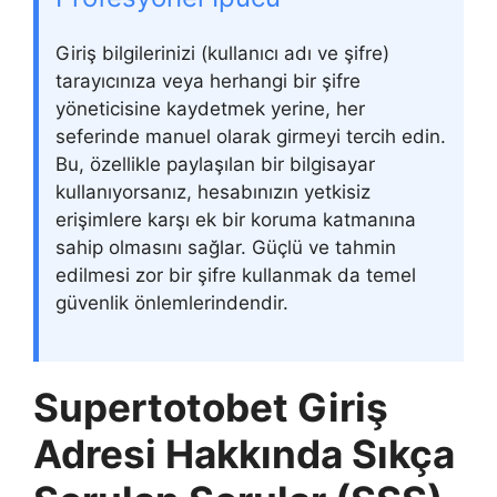
Giriş bilgilerinizi (kullanıcı adı ve şifre)
tarayıcınıza veya herhangi bir şifre
yöneticisine kaydetmek yerine, her
seferinde manuel olarak girmeyi tercih edin.
Bu, özellikle paylaşılan bir bilgisayar
kullanıyorsanız, hesabınızın yetkisiz
erişimlere karşı ek bir koruma katmanına
sahip olmasını sağlar. Güçlü ve tahmin
edilmesi zor bir şifre kullanmak da temel
güvenlik önlemlerindendir.
Supertotobet Giriş
Adresi Hakkında Sıkça