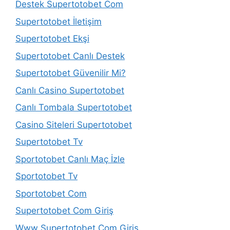
Destek Supertotobet Com
Supertotobet İletişim
Supertotobet Ekşi
Supertotobet Canlı Destek
Supertotobet Güvenilir Mi?
Canlı Casino Supertotobet
Canlı Tombala Supertotobet
Casino Siteleri Supertotobet
Supertotobet Tv
Sportotobet Canlı Maç İzle
Sportotobet Tv
Sportotobet Com
Supertotobet Com Giriş
Www Supertotobet Com Giriş