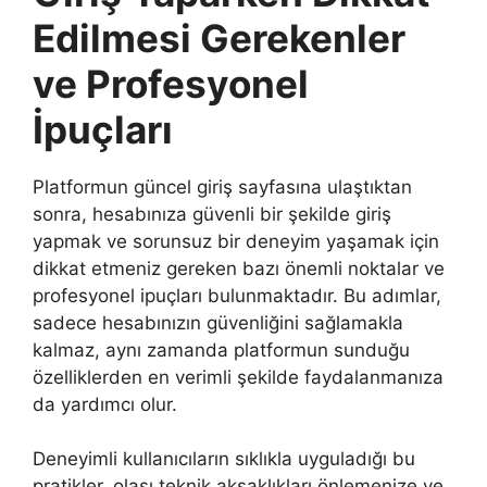
Edilmesi Gerekenler
ve Profesyonel
İpuçları
Platformun güncel giriş sayfasına ulaştıktan
sonra, hesabınıza güvenli bir şekilde giriş
yapmak ve sorunsuz bir deneyim yaşamak için
dikkat etmeniz gereken bazı önemli noktalar ve
profesyonel ipuçları bulunmaktadır. Bu adımlar,
sadece hesabınızın güvenliğini sağlamakla
kalmaz, aynı zamanda platformun sunduğu
özelliklerden en verimli şekilde faydalanmanıza
da yardımcı olur.
Deneyimli kullanıcıların sıklıkla uyguladığı bu
pratikler, olası teknik aksaklıkları önlemenize ve