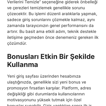
Verilerini Temizle” seçeneğine giderek önbelleği
ve çerezleri temizlemek genellikle sorunu
çözecektir. Bu işlemi düzenli aralıklarla yapmak,
sadece giriş sorunlarını çözmekle kalmaz, aynı
zamanda tarayıcınızın genel performansını da
artırır. Bu basit ama etkili adım, teknik destekle
iletişime geçmeden önce denemeniz gereken ilk
çözümdür.
Bonusları Etkin Bir Şekilde
Kullanma
Yeni giriş sayfası üzerinden hesabınıza
ulaştığınızda, genellikle sizi yeni bonus ve
promosyon fırsatları karşılar. Platform, adres
değişikliği gibi durumlarda kullanıcılarının
motivasyonunu yüksek tutmak için özel
bonuslar sunabilir. Giriş yaptıktan sonra ilk iş