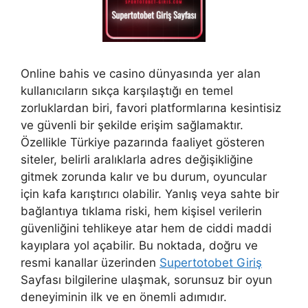
Online bahis ve casino dünyasında yer alan
kullanıcıların sıkça karşılaştığı en temel
zorluklardan biri, favori platformlarına kesintisiz
ve güvenli bir şekilde erişim sağlamaktır.
Özellikle Türkiye pazarında faaliyet gösteren
siteler, belirli aralıklarla adres değişikliğine
gitmek zorunda kalır ve bu durum, oyuncular
için kafa karıştırıcı olabilir. Yanlış veya sahte bir
bağlantıya tıklama riski, hem kişisel verilerin
güvenliğini tehlikeye atar hem de ciddi maddi
kayıplara yol açabilir. Bu noktada, doğru ve
resmi kanallar üzerinden
Supertotobet Giriş
Sayfası bilgilerine ulaşmak, sorunsuz bir oyun
deneyiminin ilk ve en önemli adımıdır.