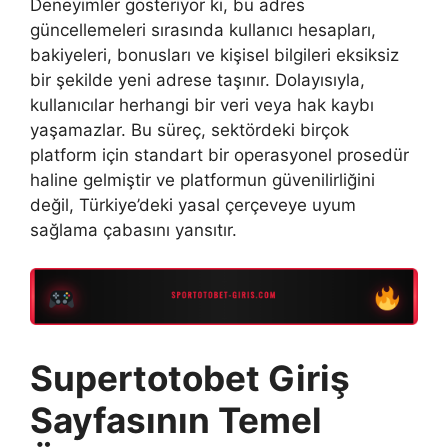
Deneyimler gösteriyor ki, bu adres
güncellemeleri sırasında kullanıcı hesapları,
bakiyeleri, bonusları ve kişisel bilgileri eksiksiz
bir şekilde yeni adrese taşınır. Dolayısıyla,
kullanıcılar herhangi bir veri veya hak kaybı
yaşamazlar. Bu süreç, sektördeki birçok
platform için standart bir operasyonel prosedür
haline gelmiştir ve platformun güvenilirliğini
değil, Türkiye’deki yasal çerçeveye uyum
sağlama çabasını yansıtır.
Supertotobet Giriş
Sayfasının Temel