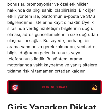
bonuslar, promosyonlar ve özel etkinlikler
hakkında da bilgi sahibi olabilirsiniz. Bir diğer
etkili yöntem ise, platformun e-posta ve SMS
bilgilendirme listelerine kayıt olmaktır. Üyelik
sırasında verdiğiniz iletişim bilgilerinin doğru
olması, adres güncellemelerinin size doğrudan
ulaşmasını sağlar. Bu sayede, herhangi bir
arama yapmanıza gerek kalmadan, yeni adres
bilgisi doğrudan gelen kutunuza veya
telefonunuza iletilir. Bu yöntem, arama
motorlarında vakit kaybetme ve yanlış sitelere
tıklama riskini tamamen ortadan kaldırır.
Giriş Yaparken Dikkat