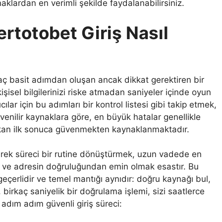
klardan en verimli şekilde faydalanabilirsiniz.
rtotobet Giriş Nasıl
kaç basit adımdan oluşan ancak dikkat gerektiren bir
işisel bilgilerinizi riske atmadan saniyeler içinde oyun
ılar için bu adımları bir kontrol listesi gibi takip etmek,
enilir kaynaklara göre, en büyük hatalar genellikle
kan ilk sonuca güvenmekten kaynaklanmaktadır.
erek süreci bir rutine dönüştürmek, uzun vadede en
ak ve adresin doğruluğundan emin olmak esastır. Bu
çerlidir ve temel mantığı aynıdır: doğru kaynağı bul,
birkaç saniyelik bir doğrulama işlemi, sizi saatlerce
 adım adım güvenli giriş süreci: