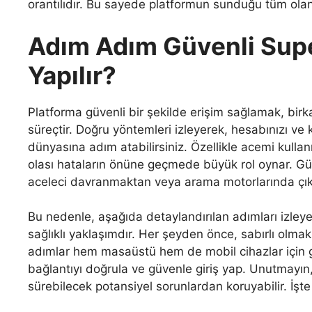
orantılıdır. Bu sayede platformun sunduğu tüm olana
Adım Adım Güvenli Supe
Yapılır?
Platforma güvenli bir şekilde erişim sağlamak, bir
süreçtir. Doğru yöntemleri izleyerek, hesabınızı ve k
dünyasına adım atabilirsiniz. Özellikle acemi kullanıc
olası hataların önüne geçmede büyük rol oynar. Güv
aceleci davranmaktan veya arama motorlarında çı
Bu nedenle, aşağıda detaylandırılan adımları izley
sağlıklı yaklaşımdır. Her şeyden önce, sabırlı olm
adımlar hem masaüstü hem de mobil cihazlar için ge
bağlantıyı doğrula ve güvenle giriş yap. Unutmayın, 
sürebilecek potansiyel sorunlardan koruyabilir. İşte