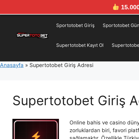
İçeriğe
15.00
atla
Sportotobet Giriş
Sportotobet Gün
Supertotobet Kayıt Ol
Supertotobe
Anasayfa
»
Supertotobet Giriş Adresi
Supertotobet Giriş A
Online bahis ve casino dünya
zorluklardan biri, favori pla
sağlamaktır. Özellikle Türki