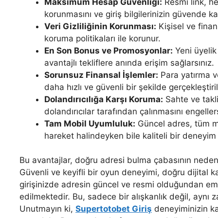
Maksimum Hesap Güvenliği:
Resmi link, hes
korunmasını ve giriş bilgilerinizin güvende k
Veri Gizliliğinin Korunması:
Kişisel ve finans
koruma politikaları ile korunur.
En Son Bonus ve Promosyonlar:
Yeni üyelik 
avantajlı tekliflere anında erişim sağlarsınız.
Sorunsuz Finansal İşlemler:
Para yatırma ve
daha hızlı ve güvenli bir şekilde gerçekleştirili
Dolandırıcılığa Karşı Koruma:
Sahte ve takli
dolandırıcılar tarafından çalınmasını engeller
Tam Mobil Uyumluluk:
Güncel adres, tüm mob
hareket halindeyken bile kaliteli bir deneyim
Bu avantajlar, doğru adresi bulma çabasının nede
Güvenli ve keyifli bir oyun deneyimi, doğru dijital 
girişinizde adresin güncel ve resmi olduğundan em
edilmektedir. Bu, sadece bir alışkanlık değil, aynı z
Unutmayın ki,
Supertotobet Giriş
deneyiminizin kal