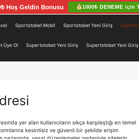
0₺ Hoş Geldin Bonusu
1000₺ DENEME için 
cel
Sportotobet Mobil
Sportotobet Yeni Giriş
Supertot
t Üye Ol
Supertotobet Yeni Giriş
Supertotobet Yeni Giriş
dresi
sında yer alan kullanıcıların sıkça karşılaştığı en temel
tformlarına kesintisiz ve güvenli bir şekilde erişim
ye pazarında, yasal düzenlemeler nedeniyle sitelerin