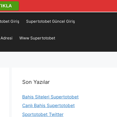
TIKLA
obet Giriş
Supertotobet Güncel Giriş
 Adresi
Www Supertotobet
Son Yazılar
Bahis Siteleri Supertotobet
Canlı Bahis Supertotobet
Sportotobet Twitter