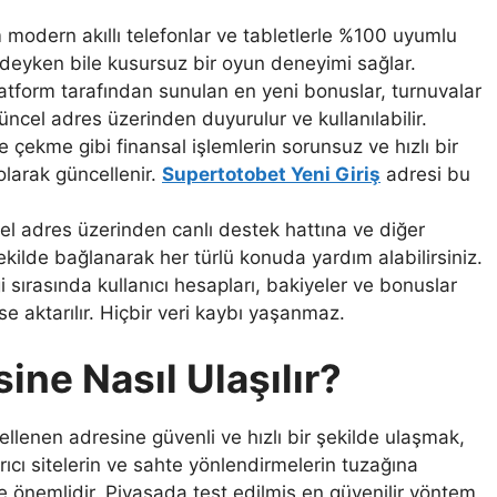
modern akıllı telefonlar ve tabletlerle %100 uyumlu
lindeyken bile kusursuz bir oyun deneyimi sağlar.
atform tarafından sunulan en yeni bonuslar, turnuvalar
ncel adres üzerinden duyurulur ve kullanılabilir.
 çekme gibi finansal işlemlerin sorunsuz ve hızlı bir
 olarak güncellenir.
Supertotobet Yeni Giriş
adresi bu
l adres üzerinden canlı destek hattına ve diğer
ekilde bağlanarak her türlü konuda yardım alabilirsiniz.
i sırasında kullanıcı hesapları, bakiyeler ve bonuslar
se aktarılır. Hiçbir veri kaybı yaşanmaz.
ine Nasıl Ulaşılır?
llenen adresine güvenli ve hızlı bir şekilde ulaşmak,
rıcı sitelerin ve sahte yönlendirmelerin tuzağına
önemlidir. Piyasada test edilmiş en güvenilir yöntem,