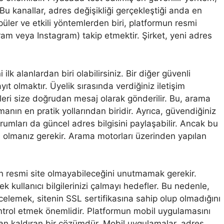
 Bu kanallar, adres değişikliği gerçekleştiği anda en
opüler ve etkili yöntemlerden biri, platformun resmi
ram veya Instagram) takip etmektir. Şirket, yeni adres
ilk alanlardan biri olabilirsiniz. Bir diğer güvenli
t olmaktır. Üyelik sırasında verdiğiniz iletişim
leri size doğrudan mesaj olarak gönderilir. Bu, arama
n en pratik yollarından biridir. Ayrıca, güvendiğiniz
rumları da güncel adres bilgisini paylaşabilir. Ancak bu
in olmanız gerekir. Arama motorları üzerinden yapılan
in resmi site olmayabileceğini unutmamak gerekir.
erek kullanıcı bilgilerinizi çalmayı hedefler. Bu nedenle,
ncelemek, sitenin SSL sertifikasına sahip olup olmadığını
ntrol etmek önemlidir. Platformun mobil uygulamasını
 kaldıran bir çözümdür. Mobil uygulamalar, adres