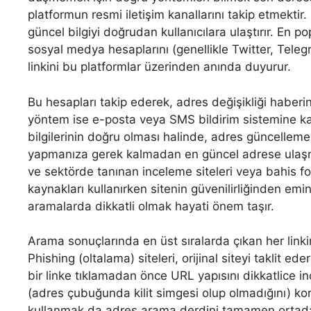
platformun resmi iletişim kanallarını takip etmektir.
güncel bilgiyi doğrudan kullanıcılara ulaştırır. En p
sosyal medya hesaplarını (genellikle Twitter, Teleg
linkini bu platformlar üzerinden anında duyurur.
Bu hesapları takip ederek, adres değişikliği haberini 
yöntem ise e-posta veya SMS bildirim sistemine kayı
bilgilerinin doğru olması halinde, adres güncelleme
yapmanıza gerek kalmadan en güncel adrese ulaşmanı
ve sektörde tanınan inceleme siteleri veya bahis fo
kaynakları kullanırken sitenin güvenilirliğinden em
aramalarda dikkatli olmak hayati önem taşır.
Arama sonuçlarında en üst sıralarda çıkan her link
Phishing (oltalama) siteleri, orijinal siteyi taklit ed
bir linke tıklamadan önce URL yapısını dikkatlice i
(adres çubuğunda kilit simgesi olup olmadığını) ko
kullanmak da adres arama derdini tamamen ortadan