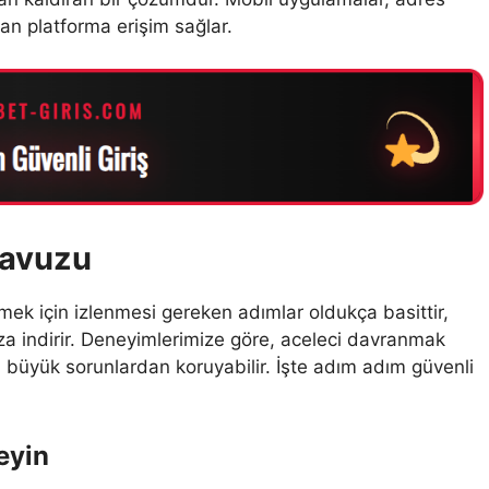
an platforma erişim sağlar.
lavuzu
mek için izlenmesi gereken adımlar oldukça basittir,
aza indirir. Deneyimlerimize göre, aceleci davranmak
zi büyük sorunlardan koruyabilir. İşte adım adım güvenli
eyin