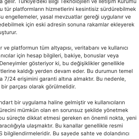
gelir. Türkiye’deki Bilgi Teknolojileri ve İletişim Kurumu
 tür platformların hizmetlerini kesintisiz sürdürebilmek
 Bu engellemeler, yasal mevzuatlar gereği uygulanır ve
 edebilmek için eski adresin sonuna rakamlar ekleyerek
şturur.
r ve platformun tüm altyapısı, veritabanı ve kullanıcı
nıcılar için hesap bilgileri, bakiye, bonuslar veya
eneyimler gösteriyor ki, bu değişiklikler genellikle
etlerine kaldığı yerden devam eder. Bu durumun temel
a 7/24 erişimini garanti altına almaktır. Bu nedenle,
 bir parçası olarak görülmelidir.
art bir uygulama haline gelmiştir ve kullanıcıların
ş sürecini mümkün olan en sorunsuz şekilde yönetmek
rın bu süreçte dikkat etmesi gereken en önemli nokta, yeni
acılığıyla ulaşmaktır. Bu kanallar genellikle resmi
 bilgilendirmeleridir. Bu sayede sahte ve dolandırıcı