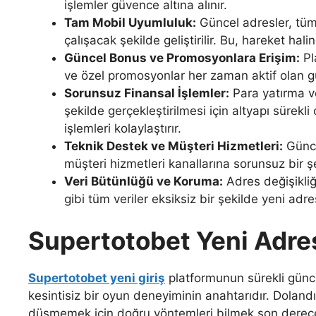
işlemler güvence altına alınır.
Tam Mobil Uyumluluk:
Güncel adresler, tüm 
çalışacak şekilde geliştirilir. Bu, hareket ha
Güncel Bonus ve Promosyonlara Erişim:
Pl
ve özel promosyonlar her zaman aktif olan gü
Sorunsuz Finansal İşlemler:
Para yatırma ve
şekilde gerçekleştirilmesi için altyapı sürekli
işlemleri kolaylaştırır.
Teknik Destek ve Müşteri Hizmetleri:
Günce
müşteri hizmetleri kanallarına sorunsuz bir ş
Veri Bütünlüğü ve Koruma:
Adres değişikliğ
gibi tüm veriler eksiksiz bir şekilde yeni adre
Supertotobet Yeni Adres
Supertotobet yeni giriş
platformunun sürekli günce
kesintisiz bir oyun deneyiminin anahtarıdır. Dolandı
düşmemek için doğru yöntemleri bilmek son derece 