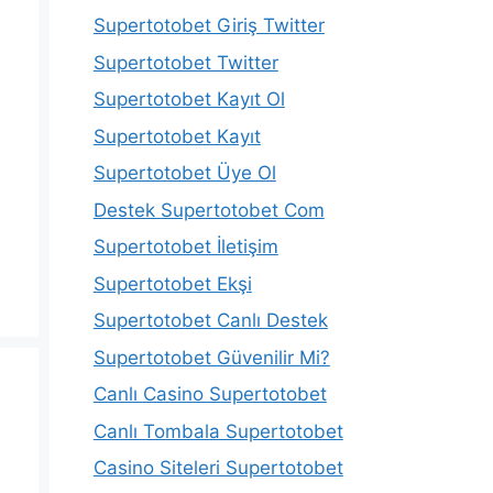
Supertotobet Giriş Twitter
Supertotobet Twitter
Supertotobet Kayıt Ol
Supertotobet Kayıt
Supertotobet Üye Ol
Destek Supertotobet Com
Supertotobet İletişim
Supertotobet Ekşi
Supertotobet Canlı Destek
Supertotobet Güvenilir Mi?
Canlı Casino Supertotobet
Canlı Tombala Supertotobet
Casino Siteleri Supertotobet