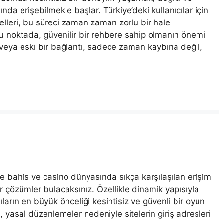
nda erişebilmekle başlar. Türkiye’deki kullanıcılar için
gelleri, bu süreci zaman zaman zorlu bir hale
u noktada, güvenilir bir rehbere sahip olmanın önemi
 veya eski bir bağlantı, sadece zaman kaybına değil,
e bahis ve casino dünyasında sıkça karşılaşılan erişim
ir çözümler bulacaksınız. Özellikle dinamik yapısıyla
ıların en büyük önceliği kesintisiz ve güvenli bir oyun
yasal düzenlemeler nedeniyle sitelerin giriş adresleri