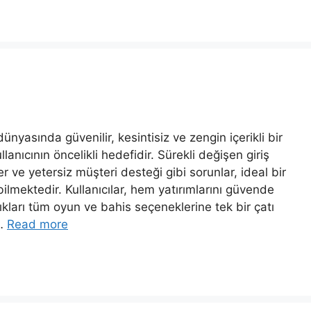
nyasında güvenilir, kesintisiz ve zengin içerikli bir
anıcının öncelikli hedefidir. Sürekli değişen giriş
r ve yetersiz müşteri desteği gibi sorunlar, ideal bir
bilmektedir. Kullanıcılar, hem yatırımlarını güvende
kları tüm oyun ve bahis seçeneklerine tek bir çatı
 …
Read more