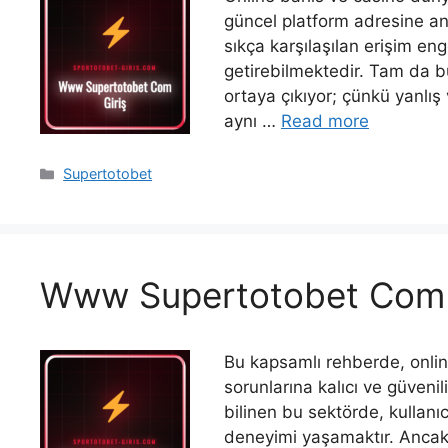
güncel platform adresine anı
sıkça karşılaşılan erişim en
getirebilmektedir. Tam da b
ortaya çıkıyor; çünkü yanlış
aynı …
Read more
Kategoriler
Supertotobet
Www Supertotobet Com
Bu kapsamlı rehberde, onlin
sorunlarına kalıcı ve güvenil
bilinen bu sektörde, kullanıc
deneyimi yaşamaktır. Ancak, 