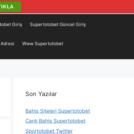
TIKLA
obet Giriş
Supertotobet Güncel Giriş
 Adresi
Www Supertotobet
Son Yazılar
Bahis Siteleri Supertotobet
Canlı Bahis Supertotobet
Sportotobet Twitter