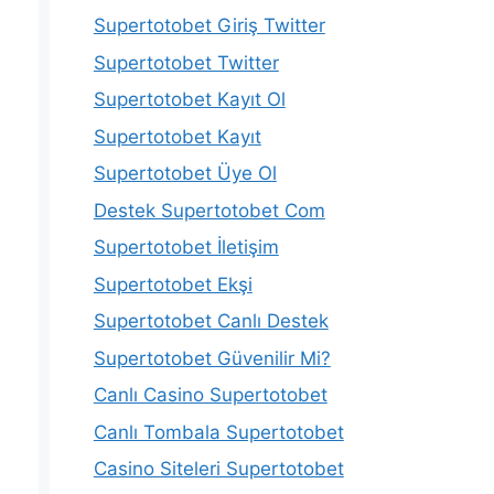
Supertotobet Giriş Twitter
Supertotobet Twitter
Supertotobet Kayıt Ol
Supertotobet Kayıt
Supertotobet Üye Ol
Destek Supertotobet Com
Supertotobet İletişim
Supertotobet Ekşi
Supertotobet Canlı Destek
Supertotobet Güvenilir Mi?
Canlı Casino Supertotobet
Canlı Tombala Supertotobet
Casino Siteleri Supertotobet