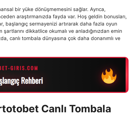
inansal bir yüke dönüşmemesini sağlar. Ayrıca,
eden araştırmanızda fayda var. Hoş geldin bonusları,
r, başlangıç sermayenizi artırarak daha fazla oyun
 şartlarını dikkatlice okumalı ve anladığınızdan emin
nızda, canlı tombala dünyasına çok daha donanımlı ve
totobet Canlı Tombala