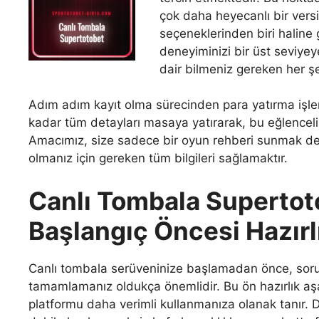
çok daha heyecanlı bir versi
seçeneklerinden biri haline 
deneyiminizi bir üst seviye
dair bilmeniz gereken her şe
Adım adım kayıt olma sürecinden para yatırma işlem
kadar tüm detayları masaya yatırarak, bu eğlencel
Amacımız, size sadece bir oyun rehberi sunmak değ
olmanız için gereken tüm bilgileri sağlamaktır.
Canlı Tombala Supertot
Başlangıç Öncesi Hazırl
Canlı tombala serüveninize başlamadan önce, sorunsu
tamamlamanız oldukça önemlidir. Bu ön hazırlık a
platformu daha verimli kullanmanıza olanak tanır. De