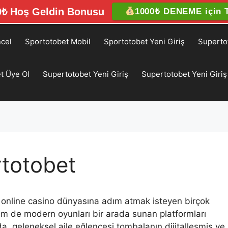
0₺ Hoş Geldin Bonusu
1000₺ DENEME için 
cel
Sportotobet Mobil
Sportotobet Yeni Giriş
Supertot
t Üye Ol
Supertotobet Yeni Giriş
Supertotobet Yeni Giriş
totobet
ve online casino dünyasına adım atmak isteyen birçok
em de modern oyunları bir arada sunan platformları
a, geleneksel aile eğlencesi tombalanın dijitalleşmiş ve