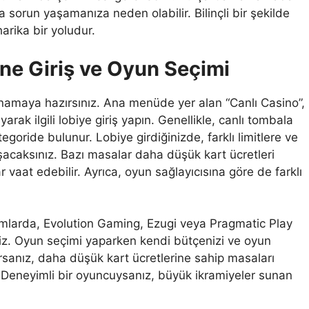
sorun yaşamanıza neden olabilir. Bilinçli bir şekilde
arika bir yoludur.
ne Giriş ve Oyun Seçimi
namaya hazırsınız. Ana menüde yer alan “Canlı Casino”,
ak ilgili lobiye giriş yapın. Genellikle, canlı tombala
egoride bulunur. Lobiye girdiğinizde, farklı limitlere ve
laşacaksınız. Bazı masalar daha düşük kart ücretleri
 vaat edebilir. Ayrıca, oyun sağlayıcısına göre de farklı
rmlarda, Evolution Gaming, Ezugi veya Pragmatic Play
siniz. Oyun seçimi yaparken kendi bütçenizi ve oyun
rsanız, daha düşük kart ücretlerine sahip masaları
 Deneyimli bir oyuncuysanız, büyük ikramiyeler sunan